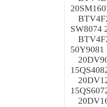
20SM160
BTV4F2
SW8074 
BTV4F2
50Y9081
20DV90
15QS408
20DV12
15QS607
20DV16