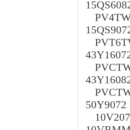
15QS608
PV4TW
15QS907
PVT6T
43Y1607
PVCTW
43Y1608
PVCTW
50Y9072
10V207
10VRMM