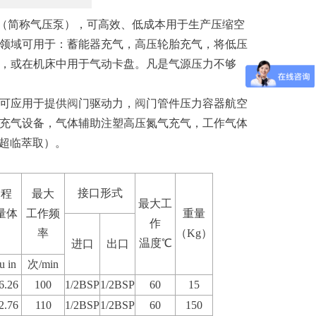
（简称气压泵），可高效、低成本用于生产压缩空
领域可用于：蓄能器充气，高压轮胎充气，将低压
，或在机床中用于气动卡盘。凡是气源压力不够
，也可应用于提供
阀
门驱动力，
阀
门管件压力容器航空
充气设备，气体辅助注塑高压氮气充气，工作气体
2超临萃取）。
接口形式
冲程
最大
最大工
量体
工作频
重量
作
率
（Kg）
温度℃
进口
出口
u in
次/min
6.26
100
1/2BSP
1/2BSP
60
15
2.76
110
1/2BSP
1/2BSP
60
150