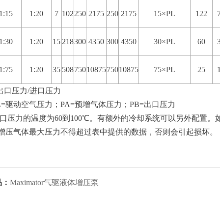
1:15
1:20
7
102
250
2175
250
2175
15×PL
122
1:30
1:20
15
218
300
4350
300
4350
30×PL
60
1:75
1:20
35
508
750
10875
750
10875
75×PL
25
出口压力/进口压力
L=驱动空气压力；PA=预增气体压力；PB=出口压力
口压力的温度为60到100℃。有额外的冷却系统可以另外配置。如果
。预增压气体最大压力不得超过表中提供的数据，否则会引起损坏。
品：
Maximator气驱液体增压泵