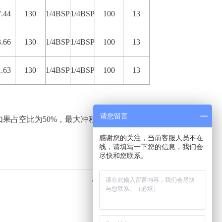
7.44
130
1/4BSP
1/4BSP
100
13
3.66
130
1/4BSP
1/4BSP
100
13
1.63
130
1/4BSP
1/4BSP
100
13
请您留言
占空比为50%，最大冲程频率就是90-100
感谢您的关注，当前客服人员不在
线，请填写一下您的信息，我们会
尽快和您联系。
下一个产品：
没有了！