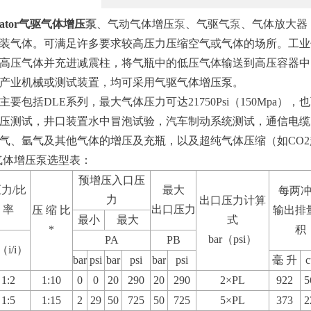
mator气驱气体增压
泵
、气动气体增压
泵
、气驱气
泵
、气体放大器
装气体。可满足许多要求较高压力压缩空气或气体的场所。工业
高压气体并充进减震柱，将气瓶中的低压气体输送到高压容器中
产业机械或测试装置，均可采用气驱气体增压泵。
要包括DLE系列，最大气体压力可达21750Psi（150Mpa）
压测试，井口装置水中冒泡试验，汽车制动系统测试，通信电缆
气、氩气及其他气体的增压及充瓶，以及超纯气体压缩（如CO
tor气体增压泵选型表：
预增压入口压
力/比
最大
每两
力
出口压力计算
率
出口压力
压 缩 比
输出排
最小
最大
式
*
积
bar（psi）
PA
PB
/（i/i）
bar
psi
bar
psi
bar
psi
毫 升
c
1:2
1:10
0
0
20
290
20
290
2×PL
922
5
1:5
1:15
2
29
50
725
50
725
5×PL
373
2