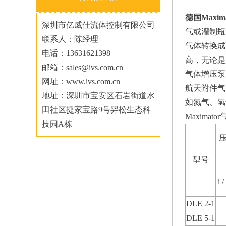
德国Maxi
深圳市亿威仕流体控制有限公司
气或灌制瓶
联系人：陈经理
气体转换成
电话：13631621398
高，无论是
邮箱：sales@ivs.com.cn
气体增压泵主
网址：www.ivs.com.cn
航天附件气
地址：深圳市宝安区石岩街道水
如氮气、氢
田社区捷家宝路9号羿松生态科
Maxima
技园A栋
压
型号
i 
DLE 2-1
DLE 5-1