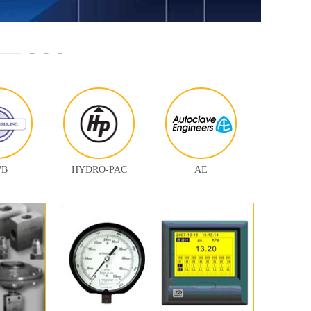
 - - -
WB
HYDRO-PAC
AE