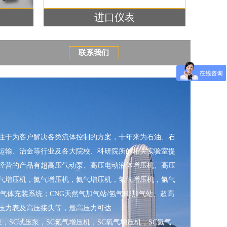
进口仪表
联系我们
专注于为客户解决各类流体控制的方案，十年来为石油、石
运输、治金等行业及各大院校、科研院所的相关实验室提
经营的产品有超高压气动泵、高压电动液体增压机、高压
气增压机，氮气增压机，氦气增压机，氢气增压机，氩气
气体充装系统；CNG天然气加气站/氢气H2加气站、超高
压力表及高压接头等，最高压力可达
体增压泵，SC试压泵，SC氮气增压机，SC氧气增压机，SC氦气