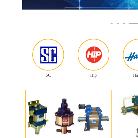
- - -
SC
Hip
Ha