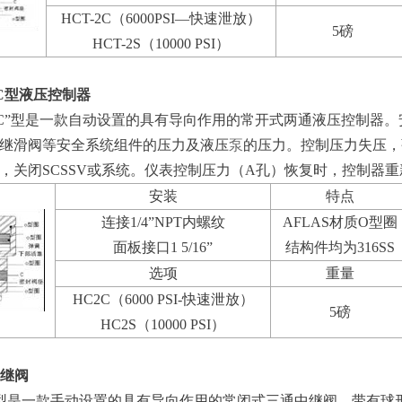
HCT-2C（6000PSI—快速泄放）
5磅
HCT-2S（10000 PSI）
2C型液压控制器
C2C”型是一款自动设置的具有导向作用的常开式两通液压控制器。
继滑阀等安全系统组件的压力及液压
泵
的压力。控制压力失压，
，关闭SCSSV或系统。仪表控制压力（A孔）恢复时，控制器
安装
特点
连接1/4”NPT内螺纹
AFLAS材质O型圈
面板接口1 5/16”
结构件均为316SS
选项
重量
HC2C（6000 PSI-快速泄放）
5磅
HC2S（10000 PSI）
中继阀
H”型是一款手动设置的具有导向作用的常闭式三通中继阀，带有