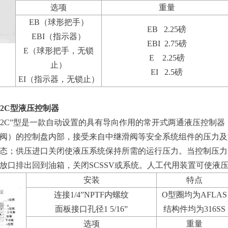
选项
重量
EB（球形把手）
EB 2.25磅
EBI（指示器）
EBI 2.75磅
E（球形把手，无锁
E 2.25磅
止）
EI 2.5磅
EI（指示器，无锁止）
T-2C型液压控制器
CT-2C”型是一款自动设置的具有导向作用的常开式两通液压控制
阀）的控制盘内部，接受来自中继滑阀等安全系统组件的压力及
态；供压进口关闭使液压系统保持所需的运行压力。当控制压力
放口排出回到油箱，关闭SCSSV或系统。人工代用装置可使液压
安装
特点
连接1/4”NPTF内螺纹
O型圈均为AFLAS
面板接口孔径1 5/16”
结构件均为316SS
选项
重量