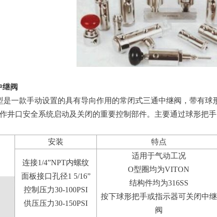
中继阀
B”型是一款手动设置的具有导向作用的常闭式三通中继阀，带有球
作井口安全系统启动及关闭的重要控制部件。主要通过球形把手
安装
特点
适用于气动工况
连接1/4”NPT内螺纹
O型圈均为VITON
面板接口孔径1 5/16”
结构件均为316SS
控制压力30-100PSI
按下球形把手或指示器可关闭中继
供压压力30-150PSI
阀