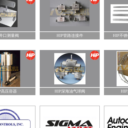
件
HIP不锈钢管及连接管件
HIP加工工具
查看详情+
查看详情+
P井口测量阀
HIP管路连接件
HIP不
球阀
HIP超高压钢管
水刀配件（水射流切
查看详情+
查看详情+
IP高压容器
HIP深海油气球阀
HI
） 高压阀门
美国AE阀门/管件/接头
美国Tescom减