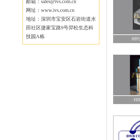
邮箱：sales@ivs.com.cn
网址：www.ivs.com.cn
HIP井口测量阀
HIP管路连接
地址：深圳市宝安区石岩街道水
查看详情+
查看详情+
田社区捷家宝路9号羿松生态科
技园A栋
HI
HIP高压容器
HIP深海油气
查看详情+
查看详情+
H
美国BWB高压阀门
美国西格玛（SIGMA