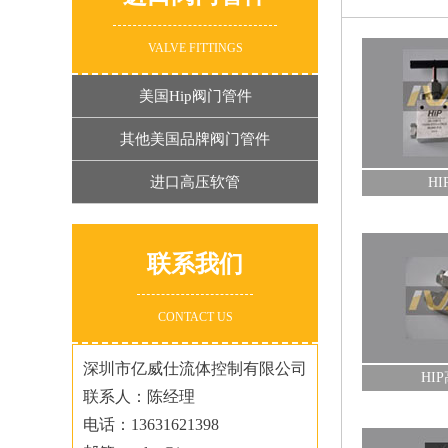
VALVE FITTINGS
HIP高压针阀
HIP高压气控
美国Hip阀门管件
查看详情+
查看详情+
其他美国品牌阀门管件
进口高压软管
H
联系我们
HIP高压过滤器
HIP安全头及爆
查看详情+
查看详情+
CONTACT US
深圳市亿威仕流体控制有限公司
HI
联系人：陈经理
电话：13631621398