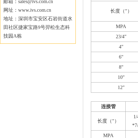
邮箱：sales@ivs.com.cn
网址：www.ivs.com.cn
长度（"）
地址：深圳市宝安区石岩街道水
MPA
田社区捷家宝路9号羿松生态科
技园A栋
23/4"
4"
6"
8
"
10
"
12
"
连接管
1/
长度（"）
*7
MPA