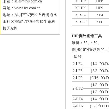
RTHF6
HF6
邮箱：sales@ivs.com.cn
网址：www.ivs.com.cn
RTHF9
HF9
地址：深圳市宝安区石岩街道水
RTXF4
XF4
田社区捷家宝路9号羿松生态科
RTXF6
XF6
技园A栋
HIP倒外圆锥工具
锥度：57。~59。
倒∮9/16钢管以外
型号
2-LF4
（1/4〞O.D.
2-LF6
（3/8〞O.D.
2-LF9
（9/16〞O.D
（1/8〞O.D.
2-HF2
（1/8〞O.D.
2-HF4
（1/4〞O.D.
2-HF6
（3/8〞O.D.