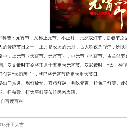
节”科普：元宵节，又称上元节、小正月、元夕或灯节，是春节之
人的传统节日之一。正月是农历的元月，古人称夜为“宵”，所以
俗中，上元节（天官节、元宵节）﹑中元节（地官节、盂兰盆节）
朝。汉文帝时下令将正月十五定为元宵节。汉武帝时，“太一神”
迁创建“太初历”时，就已将元宵节确定为重大节日。
俗出门赏月、燃灯放焰、喜猜灯谜、共吃元宵、拉兔子灯等。此
船、扭秧歌、打太平鼓等传统民俗表演。
 转自百度百科
2018开工大吉！