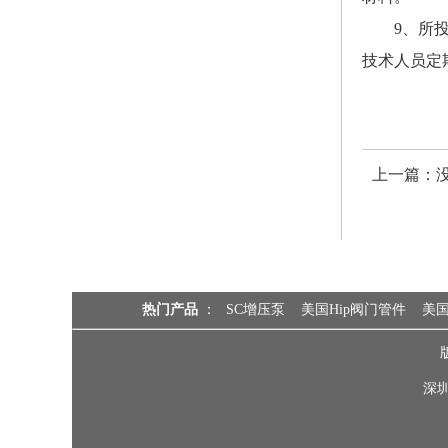
9、所
技术人员定
上一篇：
热门产品
：
SC增压泵
美国Hip阀门管件
美国
深