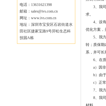
电话：13631621398
3、我
邮箱：sales@ivs.com.cn
求。
网址：www.ivs.com.cn
4、设
地址：深圳市宝安区石岩街道水
优化方案，
田社区捷家宝路9号羿松生态科
5、我
技园A栋
转；质保期
系，并可长
6、在
a
）
因
b
）
由
c
）
正
7、我
8、我
材料。