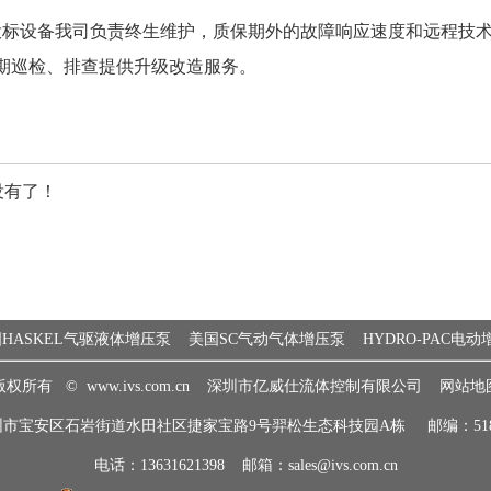
投标设备我司负责终生维护，质保期外的故障响应速度和远程技
期巡检、排查提供升级改造服务。
没有了！
HASKEL气驱液体增压泵
美国SC气动气体增压泵
HYDRO-PAC电
版权所有 ©
www.ivs.com.cn
深圳市亿威仕流体控制有限公司
网站地
圳市宝安区石岩街道水田社区捷家宝路9号羿松生态科技园A栋 邮编：5181
电话：13631621398 邮箱：sales@ivs.com.cn