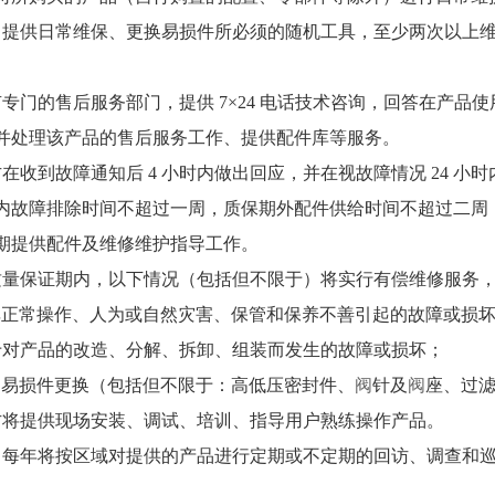
司提供日常维保、更换易损件所必须的随机工具，至少两次以上
有专门的售后服务部门，提供 7×24 电话技术咨询，回答在产
并处理该产品的售后服务工作、提供配件库等服务。
方在收到故障通知后 4 小时内做出回应，并在视故障情况 24 
内故障排除时间不超过一周，质保期外配件供给时间不超过二周
期提供配件及维修维护指导工作。
质量保证期内，以下情况（包括但不限于）将实行有偿维修服务
非正常操作、人为或自然灾害、保管和保养不善引起的故障或损
于对产品的改造、分解、拆卸、组装而发生的故障或损坏；
常易损件更换（包括但不限于：高低压密封件、
阀
针及
阀
座、过
方将提供现场安装、调试、培训、指导用户熟练操作产品。
司每年将按区域对提供的产品进行定期或不定期的回访、调查和