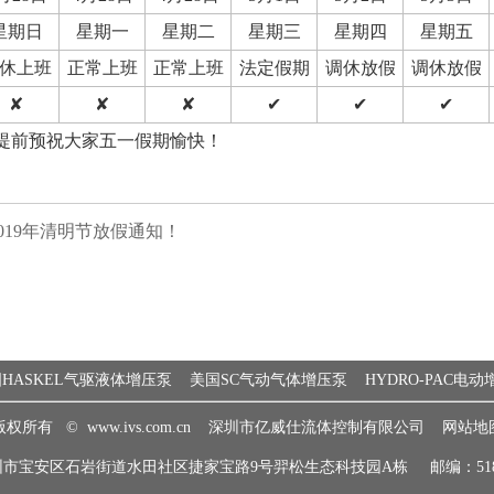
星期日
星期一
星期二
星期三
星期四
星期五
休上班
正常上班
正常上班
法定假期
调休放假
调休放假
✘
✘
✘
✔
✔
✔
提前预祝大家五一假期愉快！
2019年清明节放假通知！
HASKEL气驱液体增压泵
美国SC气动气体增压泵
HYDRO-PAC电
版权所有 ©
www.ivs.com.cn
深圳市亿威仕流体控制有限公司
网站地
圳市宝安区石岩街道水田社区捷家宝路9号羿松生态科技园A栋 邮编：5181