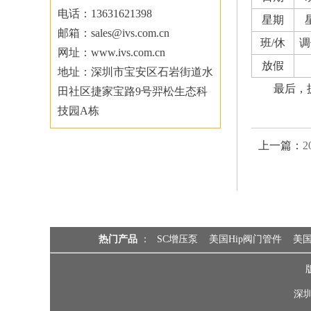
电话：13631621398
星期
邮箱：sales@ivs.com.cn
班/休
调
网址：www.ivs.com.cn
放假
地址：深圳市宝安区石岩街道水
最后，
田社区捷家宝路9号羿松生态科
技园A栋
上一篇：
热门产品
：
SC增压泵
美国Hip阀门管件
美国
深