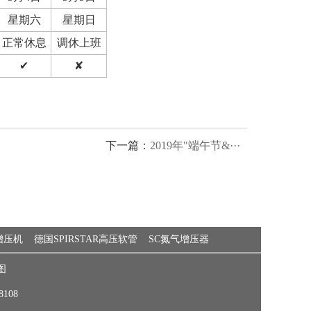
星期六
星期日
正常休息
调休上班
✔
✘
下一篇：
2019年"端午节&···
动增压机
德国SPIRSTAR高压软管
SC氮气增压器
图
08