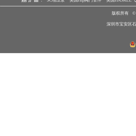
热门产品
：
SC增压泵
美国Hip阀门管件
美国HASKEL
版权所有 
深圳市宝安区石