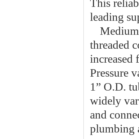
This relia
leading su
Medium 
threaded c
increased 
Pressure va
1” O.D. tu
widely vari
and connec
plumbing 