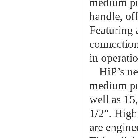
medium pr
handle, of
Featuring 
connection
in operatio
HiP’s ne
medium pre
well as 15
1/2". High
are enginee