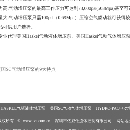
:气动增压泵的最高工作压力可达到73,000psi(503Mpa)甚至可达
大:气动增压泵只需100psi（0.69Mpa）压缩空气驱动就
品可供用户选择。
业代理美国Haskel气动液体增压泵、美国Haskel气动气体增
美国SC气动增压泵的9大特点
HASKEL气驱液体增压泵
美国SC气动气体增压泵
HYDRO-PAC电
版权所有 ©
www.ivs.com.cn
深圳市亿威仕流体控制有限公司
网站地