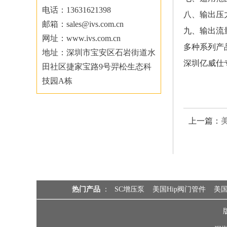
电话：13631621398
八、输出压力高
邮箱：sales@ivs.com.cn
九、输出流量
网址：www.ivs.com.cn
多种系列产
地址：深圳市宝安区石岩街道水
深圳亿威仕专
田社区捷家宝路9号羿松生态科
技园A栋
上一篇：
热门产品
：
SC增压泵
美国Hip阀门管件
美国