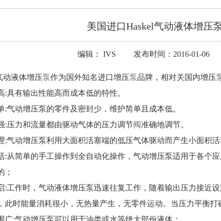
美国进口Haskel气动液体增压
编辑： IVS 发布时间：2016-01-06
l气动液体增压
泵
作为国外知名进口增压
泵
品牌，相对关国内增压
高:具有输出性能高而成本低的特性。
单:气动增压泵的零件及密封少，维护简单且成本低。
强:压力和流量都由驱动气体的压力调节
阀
准确地调节。
理:气动增压泵利用大面积活塞端的低压气体驱动而产生小面积
活:从简单的手工操作到全自动化操作，气动增压泵适用于各个
的；
启:工作时，气动液体增压泵迅速往复工作，随着输出压力接近
，此时能量消耗很小，无热量产生，无零件运动。当压力平衡打
围广:气动增压泵可以用于油类或水等绝大部份液体；