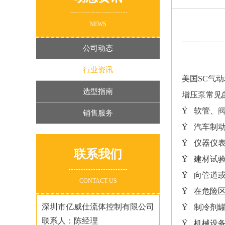
NEWS
公司动态
行业资讯
美国SC气
选型指南
增压
泵
常见
Ÿ 软管、
销售服务
Ÿ 汽车制
Ÿ 仪器仪
联系我们
Ÿ 建材试
Ÿ 向管道
CONTACT US
Ÿ 在危险
深圳市亿威仕流体控制有限公司
Ÿ 制冷剂
联系人：陈经理
Ÿ 机械设