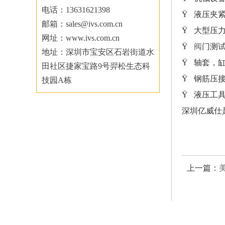
电话：13631621398
Ÿ 液压夹
邮箱：sales@ivs.com.cn
Ÿ 大型压
网址：www.ivs.com.cn
Ÿ
阀
门测
地址：深圳市宝安区石岩街道水
Ÿ 轴套，
田社区捷家宝路9号羿松生态科
Ÿ 钢筋压
技园A栋
Ÿ 液压工
深圳亿威仕
上一篇：
美