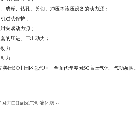
紧、成形、钻孔、剪切、冲压等液压设备的动力源；
力机过载保护；
试时夹紧动力源；
缸套的压进、压出动力；
接动力；
具动力。
是美国SC中国区总代理，全面代理美国SC高压气体、气动泵
阀
国进口Haskel气动液体增···