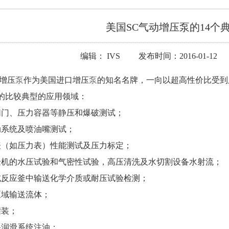
美国SC气动增压泵的14个
编辑： IVS 发布时间：2016-01-12
动增压
泵
作为美国进口增压
泵
的知名名牌，一向以超高性价比受到
的比较典型的应用领域：
阀
门、压力容器等静压和爆破测试；
动系统及喷油嘴测试；
表（如压力表）性能测试及压力标定；
验机的水压试验和气密性试验，高压清洗及水切割设备水射流；
或反应釜中输送化学介质或耐压试验检测；
区域输送流体；
罐装；
备润滑系统注油；